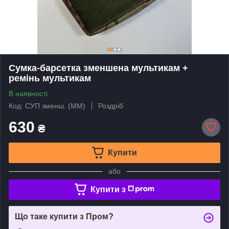
Сумка-барсетка зменшена мультикам +
ремінь мультикам
В наявності
Код: СУП зменш. (ММ)
Роздріб
630
₴
Купити
або
Купити з
Що таке купити з Пром?