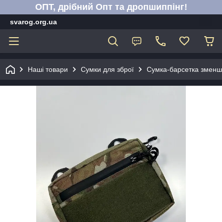
ОПТ, дрібний Опт та дропшиппінг!
svarog.org.ua
Наші товари
Сумки для зброї
Сумка-барсетка зменш