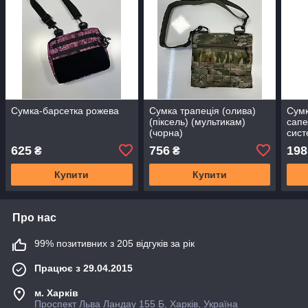
Сумка-барсетка рожева
Сумка трапеція (олива)
Сумк
(піксель) (мультикам)
сапе
(чорна)
сист
(пік
625
756
198
₴
₴
(чор
Купити
Купити
Про нас
99% позитивних з 205 відгуків за рік
Працює з 29.04.2015
м. Харків
Проспект Льва Ландау 155 Б, Харків, Україна