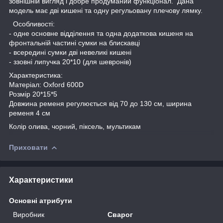
зовнішній вигляд і добре продуманий функціонал. Дана
модель має дві кишені та одну регульовану плечову лямку.
Особливості:
- одне основне відділення та одна додаткова кишеня на
фронтальній частині сумки на блискавці
- всередині сумки дві невеликі кишені
- ззовні липучка 20*10 (для шевронів)
Характеристика:
Матеріал: Oxford 600D
Розмір 20*15*5
Довжина ременя регулюється від 70 до 130 см, ширина
ременя 4 см
Колір олива, чорний, піксель, мультикам
Приховати
Характеристики
Основні атрибути
Виробник
Сварог