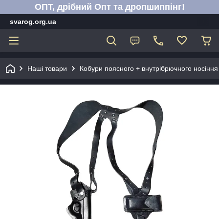
ОПТ, дрібний Опт та дропшиппінг!
svarog.org.ua
Наші товари
Кобури поясного + внутрібрючного носіння