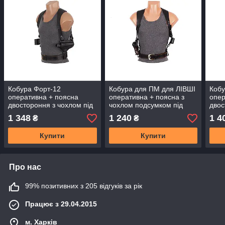
Кобура Форт-12
Кобура для ПМ для ЛІВШІ
Коб
оперативна + поясна
оперативна + поясна з
опер
двостороння з чохлом під
чохлом подсумком під
двос
магазин (чорна шкіра)
магазин, двостороння не
під 
1 348
1 240
1 4
₴
₴
формована (шкіряна,
(шкі
чорна)
Купити
Купити
Про нас
99% позитивних з 205 відгуків за рік
Працює з 29.04.2015
м. Харків