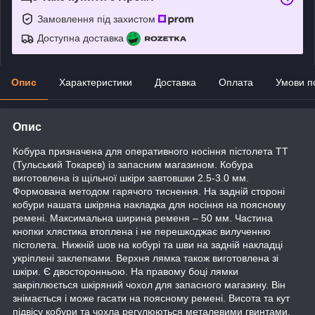
Замовлення під захистом
Доступна доставка
Опис
Характеристики
Доставка
Оплата
Умови п
Опис
Кобура призначена для оперативного носіння пістолета ТТ
(Тульський Токарєв) із запасним магазином. Кобура
виготовлена із щільної шкіри завтовшки 2.5-3.0 мм.
Формована методом гарячого тиснення. На задній стороні
кобури нашата шкіряна накладка для носіння на поясному
ремені. Максимальна ширина ременя – 50 мм. Частина
кнопки хлястика втоплена і не перешкоджає вилученню
пістолета. Нижній шов на кобурі та шви на задній накладці
укріплені заклепками. Верхня лямка також виготовлена зі
шкіри. Є двосторонньою. На правому боці лямки
закріплюється шкіряний чохол для запасного магазину. Він
знімається і може гасати на поясному ремені. Висота та кут
підвісу кобури та чохла регулюються металевими гвинтами,