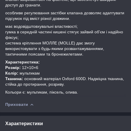
доступ до гранати.
особливе регулювання застібки клапана дозволяє адаптувати
підсумок під вміст різної довжини.
має водовідштовхувальні властивості;
гумка в середній частині кишені стягує зайвий об'єм і надійно
фіксує;
система кріплення МОЛЛЕ (MOLLE) дає змогу
використовувати з будь-якими розвантажуваннями,
тактичними поясами та бронежилетами.
Характеристика:
Розмір:
12×10×6
Колір:
мультикам
Тканина:
основний матеріал Oxford 600D. Надміцна тканина,
стійка до протирання, розриву.
Кольори є: мультикам, піксель, олива.
Приховати
Характеристики