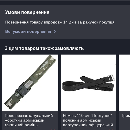
Умови повернення
Повернення товару впродовж 14 днів за рахунок покупця
Всі умови повернення
З цим товаром також замовляють
Пояс розвантажувальний
Ремінь 110 см "Портупея"
Трим
жорсткий армійський
поясний армійський
тактичний ремінь
портупейний офіцерський
(синтетичний, Піксель)
ремінь пояс (шкіряний,