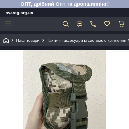
ОПТ, дрібний Опт та дропшиппінг!
svarog.org.ua
Наші товари
Тактичні аксесуари із системою кріплення 