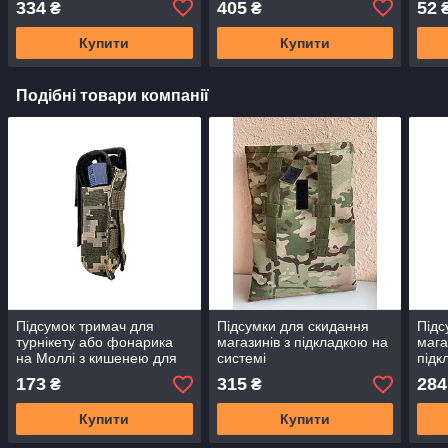
334
405
52
₴
₴
ширина 5 см, макс.
чорний)
довжина 110 см
Купити
Купити
Подібні товари компанії
Підсумок тримач для
Підсумки для скидання
Підс
турнікету або фонарика
магазинів з підкладкою на
мага
на Моллі з кишенею для
системі
підк
ножиць та маркера
MOLLE(Мультикам)
(Пік
173
315
284
₴
₴
Піксель ,Мультикам SP
(Піксель)(Олива)
Купити
Купити