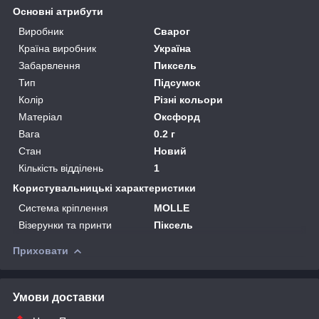
Основні атрибути
Виробник
Сварог
Країна виробник
Україна
Забарвлення
Пиксель
Тип
Підсумок
Колір
Різні кольори
Матеріал
Оксфорд
Вага
0.2 г
Стан
Новий
Кількість відділень
1
Користувальницькі характеристики
Система кріплення
MOLLE
Візерунки та принти
Піксель
Приховати
Умови доставки