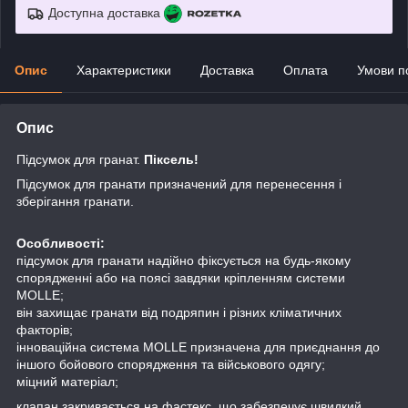
Доступна доставка
Опис
Характеристики
Доставка
Оплата
Умови п
Опис
Підсумок для гранат.
Піксель!
Підсумок для гранати призначений для перенесення і
зберігання гранати.
Особливості:
підсумок для гранати надійно фіксується на будь-якому
спорядженні або на поясі завдяки кріпленням системи
MOLLE;
він захищає гранати від подряпин і різних кліматичних
факторів;
інноваційна система MOLLE призначена для приєднання до
іншого бойового спорядження та військового одягу;
міцний матеріал;
клапан закривається на фастекс, що забезпечує швидкий