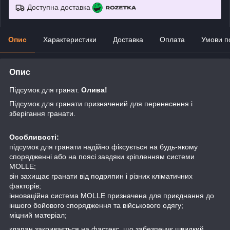
Доступна доставка
Опис
Характеристики
Доставка
Оплата
Умови п
Опис
Підсумок для гранат.
Олива!
Підсумок для гранати призначений для перенесення і
зберігання гранати.
Особливості:
підсумок для гранати надійно фіксується на будь-якому
спорядженні або на поясі завдяки кріпленням системи
MOLLE;
він захищає гранати від подряпин і різних кліматичних
факторів;
інноваційна система MOLLE призначена для приєднання до
іншого бойового спорядження та військового одягу;
міцний матеріал;
клапан закривається на фастекс, що забезпечує швидкий