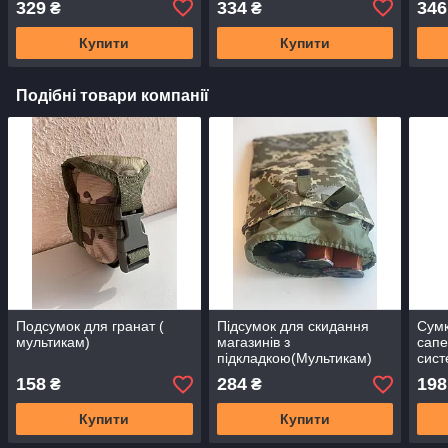
329
334
346
₴
₴
ширина 5 см, макс.
ширина 5 см, макс.
шири
довжина 110 см
довжина 110 см
довж
Купити
Купити
Подібні товари компанії
Подсумок для гранат (
Підсумок для скидання
Сумк
мультикам)
магазинів з
сапе
підкладкою(Мультикам)
сист
(Піксель)(Олива)
(пік
158
284
198
₴
₴
(чор
Купити
Купити