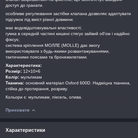
доступ до гранати.
особливе регулювання застібки клапана дозволяє адаптувати
підсумок під вміст різної довжини.
має водовідштовхувальні властивості;
гумка в середній частині кишені стягує зайвий об'єм і надійно
фіксує;
система кріплення МОЛЛЕ (MOLLE) дає змогу
використовувати з будь-якими розвантажуваннями,
тактичними поясами та бронежилетами.
Характеристика:
Розмір:
12×10×6
Колір:
мультикам
Тканина:
основний матеріал Oxford 600D. Надміцна тканина,
стійка до протирання, розриву.
Кольори є: мультикам, піксель, олива.
Приховати
Характеристики