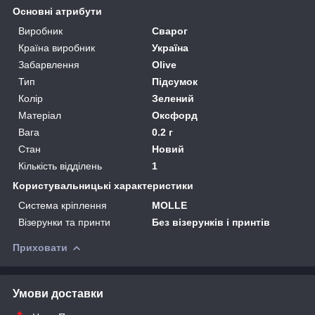
Основні атрибути
Виробник
Сварог
Країна виробник
Україна
Забарвлення
Olive
Тип
Підсумок
Колір
Зелений
Матеріал
Оксфорд
Вага
0.2 г
Стан
Новий
Кількість відділень
1
Користувальницькі характеристики
Система кріплення
MOLLE
Візерунки та принти
Без візерунків і принтів
Приховати
Умови доставки