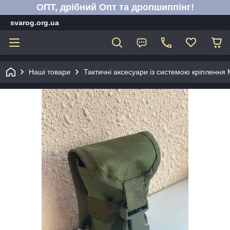
ОПТ, дрібний Опт та дропшиппінг!
svarog.org.ua
Наші товари
Тактичні аксесуари із системою кріплення 