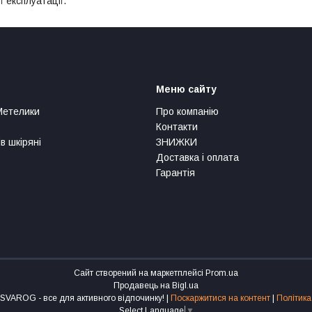
 експлуатації.
Меню сайту
Метелики
Про компанію
Контакти
в шкіряні
ЗНИЖКИ
Доставка і оплата
Гарантія
Сайт створений на маркетплейсі
Prom.ua
Продавець на Bigl.ua
Інтернет-магазин SVAROG - все для активного відпочинку! |
Поскаржитися на контент
|
Політика
Select Language
▼