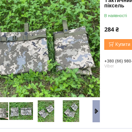
Тактичний
піксель
В наявності
284 ₴
Купити
+380 (66) 980
Viber