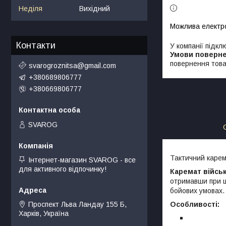
Неділя
Вихідний
Контакти
У компанії підкл
повернення това
svarogroznitsa@gmail.com
+380689806777
+380669806777
SVAROG
Тактичний карем
Інтернет-магазин SVAROG - все
для активного відпочинку!
Каремат війсь
отримавши при ц
бойових умовах.
Особливості:
Проспект Льва Ландау 155 Б,
Харків, Україна