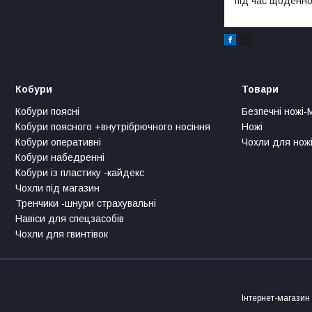
під час щоденної
Кобури
Товари
Кобури поясні
Безпечні ножі-
Кобури поясного +внутрібрючного носіння
Ножі
Кобури оперативні
Чохли для ножі
Кобури набедренні
Кобури із пластику -кайдекс
Чохли під магазин
Тренчики -шнури страхувальні
Навіси для спецзасобів
Чохли для гвинтівок