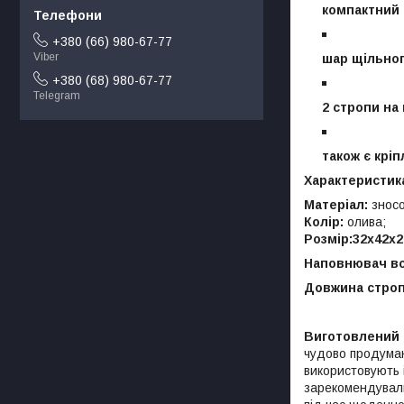
компактний 
+380 (66) 980-67-77
Viber
шар щільног
+380 (68) 980-67-77
Telegram
2 стропи на
також є крі
Характеристик
Матеріал:
знос
Колір:
олива;
Розмір:32x42x2
Наповнювач в
Довжина строп
Виготовлений
чудово продумани
використовують 
зарекомендували