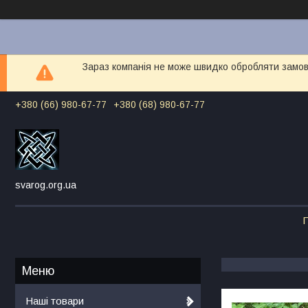
Зараз компанія не може швидко обробляти замовл
+380 (66) 980-67-77
+380 (68) 980-67-77
svarog.org.ua
Г
Наші товари