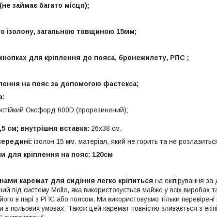
(не займає багато місця);
о ізолону, загальною товщиною 15мм;
 кнопках для кріплення до пояса, бронежилету, РПС ;
плення на пояс за допомогою фастекса;
а:
остійкий Оксфорд 600D (прорезинений);
,5 см; внутрішня вставка:
26х38 см.
середині:
ізолон 15 мм. матеріал, який не горить та не розлазитьс
и для кріплення на пояс: 120см
 нами
каремат для сидіння легко кріпиться
на екіпірування за
й під систему Molle, яка використовується майже у всіх виробах та
його в парі з РПС або поясом.
Ми використовуємо тільки перевірені 
 в польових умовах. Також цей каремат повністю зливається з екі