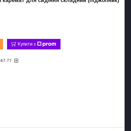
 каремат для сидіння складний (піджопник)
Купити з
-67-77