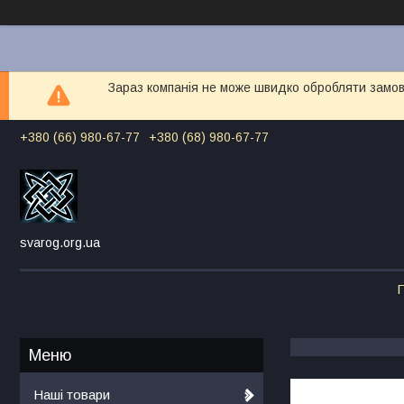
Зараз компанія не може швидко обробляти замовл
+380 (66) 980-67-77
+380 (68) 980-67-77
svarog.org.ua
Г
Наші товари