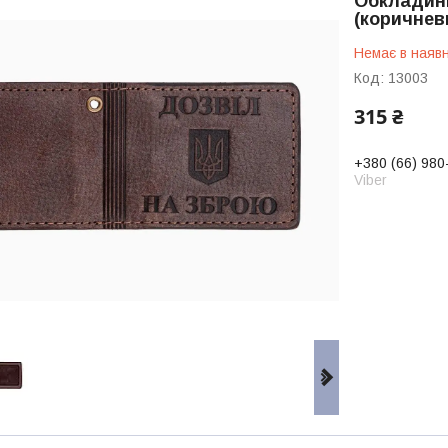
Обкладинк
(коричнев
Немає в наявн
Код:
13003
315 ₴
+380 (66) 980
Viber