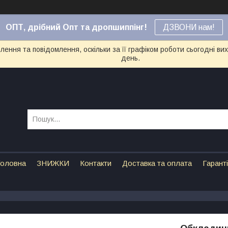
ОПТ, дрібний Опт та дропшиппінг!
ДЗВОНИ нам!
ення та повідомлення, оскільки за її графіком роботи сьогодні в
день.
оловна
ЗНИЖКИ
Контакти
Доставка та оплата
Гарант