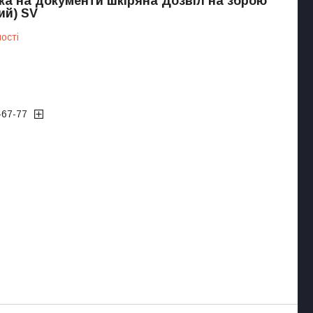
а на документи шкіряна Дозвіл на зброю
ий) SV
ості
-67-77