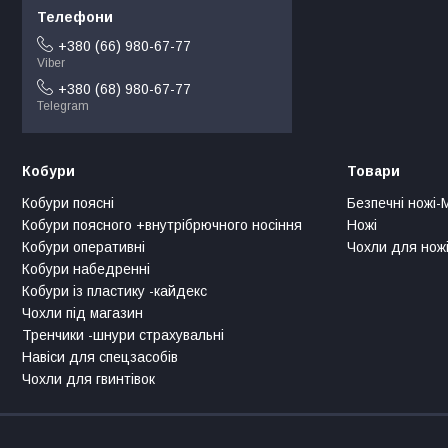
+380 (66) 980-67-77
Viber
+380 (68) 980-67-77
Telegram
Кобури
Товари
Кобури поясні
Безпечні ножі-
Кобури поясного +внутрібрючного носіння
Ножі
Кобури оперативні
Чохли для ножі
Кобури набедренні
Кобури із пластику -кайдекс
Чохли під магазин
Тренчики -шнури страхувальні
Навіси для спецзасобів
Чохли для гвинтівок