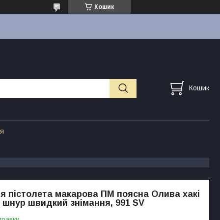
Кошик
Кошик
ія
я пістолета макарова ПМ поясна Олива хакі
, шнур швидкий знімання, 991 SV
правки