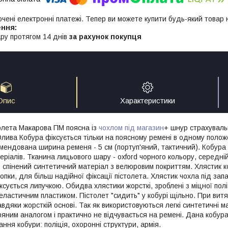
ючені електронні платежі. Тепер ви можете купити будь-який товар
ру протягом 14 днів
за рахунок покупця
Опис
Характеристики
олета Макарова ПМ поясна із
чохлом під магазин
+ шнур страхуваль
Олива Кобура фіксується тільки на поясному ремені в одному полож
ендована ширина ременя - 5 см (портуп'яний, тактичний). Кобура ви
ріалів. Тканина лицьового шару - oxford чорного кольору, середні
- спінений синтетичний матеріал з велюровим покриттям. Хлястик к
нопки, для більш надійної фіксації пістолета. Хлястик чохла під за
сується липучкою. Обидва хлястики жорсткі, зроблені з міцної пол
еластичним пластиком. Пістолет "сидить" у кобурі щільно. При витя
дяки жорсткій основі. Так як використовуються легкі синтетичні м
іряним аналогом і практично не відчувається на ремені. Дана кобура
ня кобури: поліція, охоронні структури, армія.