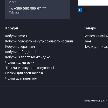
Viber
+380 (68) 980-67-77
Telegram
Кобури
Товари
Кобури поясні
Безпечні ножі-
Кобури поясного +внутрібрючного носіння
Ножі
Кобури оперативні
Чохли для ножі
Кобури набедренні
Кобури із пластику -кайдекс
Чохли під магазин
Тренчики -шнури страхувальні
Навіси для спецзасобів
Чохли для гвинтівок