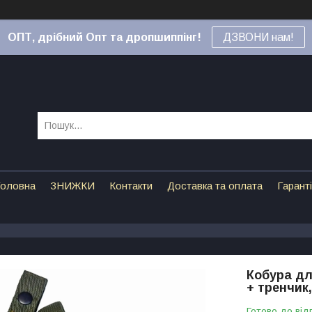
ОПТ, дрібний Опт та дропшиппінг!
ДЗВОНИ нам!
оловна
ЗНИЖКИ
Контакти
Доставка та оплата
Гарант
Кобура дл
+ тренчик
Готово до від