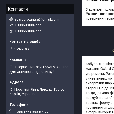
Контакти
У компанії підкл
повернення това
svarogroznitsa@gmail.com
+380689806777
+380669806777
SVAROG
Кобура для піст
Інтернет-магазин SVAROG - все
магазин Oxford 
для активного відпочинку!
до ременя. Реком
синтетичних мате
виворітний шар 
стороні на дві к
Проспект Льва Ландау 155 Б,
та додатково фік
Харків, Україна
продубльованої 
тримає форму зав
порівнянні зі шк
+380 (66) 980-67-77
Сфери використан