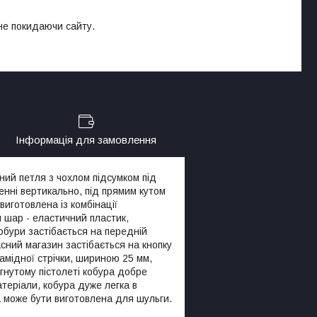
 не покидаючи сайту.
Інформація для замовлення
ний петля з чохлом підсумком під
енні вертикально, під прямим кутом
готовлена ​​із комбінації
й шар - еластичний пластик,
обури застібається на передній
пасний магазин застібається на кнопку
іамідної стрічки, шириною 25 мм,
гнутому пістолеті кобура добре
атеріали, кобура дуже легка в
 може бути виготовлена ​​для шульги.