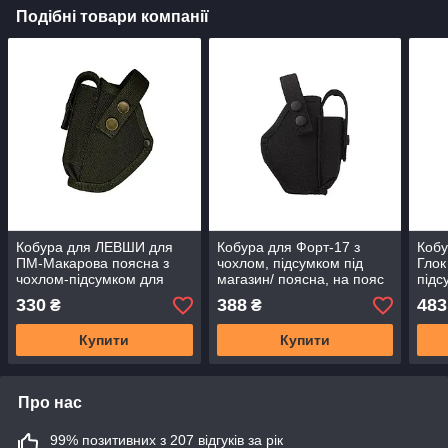
Подібні товари компанії
Кобура для ЛЕВШИ для
Кобура для Форт-17 з
Кобу
ПМ-Макарова поясна з
чохлом, підсумком під
Глок
чохлом-підсумком для
магазин/ поясна, на пояс
підс
магазину (oxford, олива)
Поліція (Oxford,
шнур
330
388
483
₴
₴
чорна)17601
Купити
Купити
Про нас
99% позитивних з 207 відгуків за рік