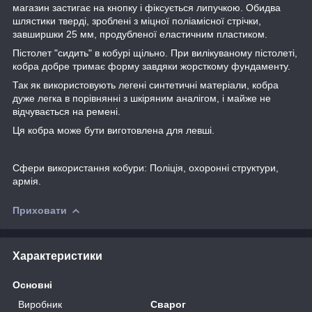
магазин застигає на кнопку і фіксується липучкою. Обидва
шлястики тверді, зроблені з міцної поліамісної стрічки,
завширшки 25 мм, продубленої еластичним пластиком.
Пістолет "сидить" в кобурі щільно. При вилікуваному пістолеті,
кобра добре тримає форму завдяки жорсткому фундаменту.
Так як використовують легені синтетичні матеріали, кобра
дуже легка в порівнянні з шкіряним аналігом, і майже не
відчувається на ремені.
Ця кобра може бути виготовлена для левші.
Сфери використання кобури: Поліція, охоронні структури,
армія.
Приховати
Характеристики
Основні
Виробник
Сварог