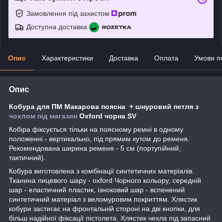
Замовлення під захистом
Доступна доставка
Опис
Характеристики
Доставка
Оплата
Умови п
Опис
Кобура для ПМ Макарова поясна + шнуровий петля з
чохлом під магазин
Oxford чорна SV
Кобіра фіксується тільки на поясному ремні в одному
положенні - вертикально, під прямим кутом до ременя.
Рекомендована ширина ременя - 5 см (портупійний,
тактичний).
Кобура виготовлена з комбінації синтетичних матеріалів.
Тканина лицевого шару - oxford Чорного кольору, середній
шар - еластичний пластик, ізноковий шар - вспенений
синтетичний матеріал з веломуровим покриттям. Хлястик
кобури застигає на фронтальній стороні на дві кнопки, для
більш надійної фіксації пістолета. Хлястик чехла під запасний