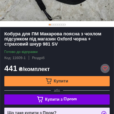
Кобура для ПМ Макарова поясна з чохлом
підсумком під магазин Oxford чорна +
страховий шнур 981 SV
Готово до відправки
Код: 11609-1
Роздріб
441
₴/комплект
Купити
або
Купити з
Що таке купити з Пром?