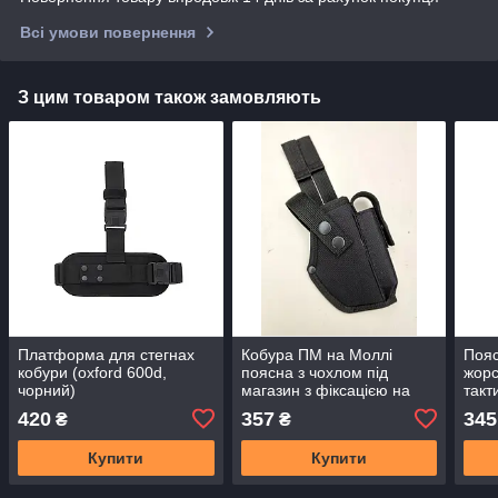
Всі умови повернення
З цим товаром також замовляють
Платформа для стегнах
Кобура ПМ на Моллі
Пояс
кобури (oxford 600d,
поясна з чохлом під
жорс
чорний)
магазин з фіксацією на
такт
системі Molle колір чорний
(син
420
357
345
₴
₴
SV
шири
довж
Купити
Купити