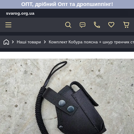
ОПТ, дрібний Опт та дропшиппінг!
svarog.org.ua
Наші товари
Комплект Кобура поясна + шнур тренчик с