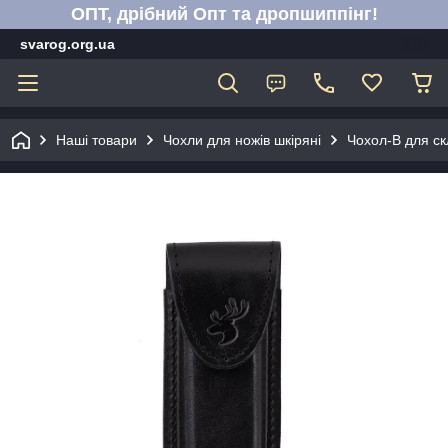
ОПТ, дрібний Опт та дропшиппінг!
svarog.org.ua
Наші товари
Чохли для ножів шкіряні
Чохол-В для ск