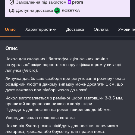
Замовлення під захистом
Доступна доставка
Опис
Характеристики
Доставка
Оплата
Умови п
Опис
Чохол для складних і багатофункціональних ножів з
натуральної шкіри чорного кольору з фіксатором у вигляді
липучки (Velcro).
Липучка дає більше свободи при регулюванні розміру чохла -
розмірний люфт в даному випадку може досягати 1 см, що
дуже важливо при підборі чохла до ножа!
Чохол виготовляється з ремінної шкіри завтовшки 3-3.5 мм,
прошитий капроновою ниткою в колір шкіри.
Підходить для носіння на ремені шириною до 50 мм.
Усередині чохла велюрова вставка.
Чохли від Svarog також підійдуть для носіння невеликого
ліхтарика, кресала або брусочку для правки ножа.