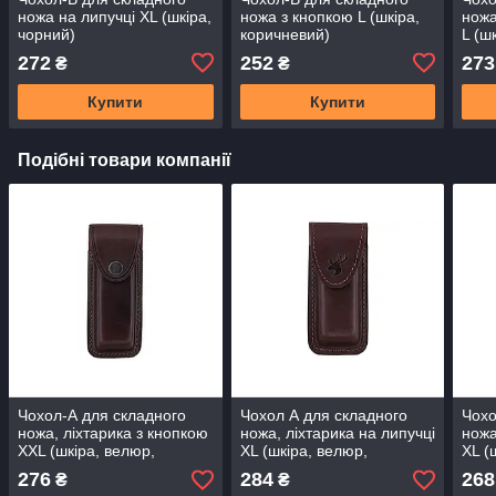
ножа на липучці XL (шкіра,
ножа з кнопкою L (шкіра,
ножа
чорний)
коричневий)
L (ш
кори
272
252
273
₴
₴
Купити
Купити
Подібні товари компанії
Чохол-А для складного
Чохол А для складного
Чохо
ножа, ліхтарика з кнопкою
ножа, ліхтарика на липучці
ножа
XXL (шкіра, велюр,
XL (шкіра, велюр,
XL (
коричневий)
коричневий)
кори
276
284
268
₴
₴