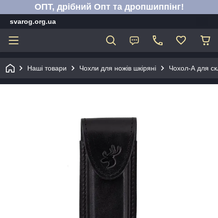
ОПТ, дрібний Опт та дропшиппінг!
svarog.org.ua
Наші товари
Чохли для ножів шкіряні
Чохол-А для ск