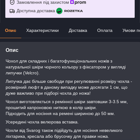
Замовлення під захистом
Доступна доставка
Опис
Характеристики
Доставка
Оплата
Умови п
Опис
Чохол для складних і багатофункціональних ножів з
натуральної шкіри чорного кольору з фіксатором у вигляді
липучки (Velcro).
Липучка дає більше свободи при регулюванні розміру чохла -
розмірний люфт в даному випадку може досягати 1 см, що
дуже важливо при підборі чохла до ножа!
Чохол виготовляється з ремінної шкіри завтовшки 3-3.5 мм,
прошитий капроновою ниткою в колір шкіри.
Підходить для носіння на ремені шириною до 50 мм.
Усередині чохла велюрова вставка.
Чохли від Svarog також підійдуть для носіння невеликого
ліхтарика, кресала або брусочку для правки ножа.