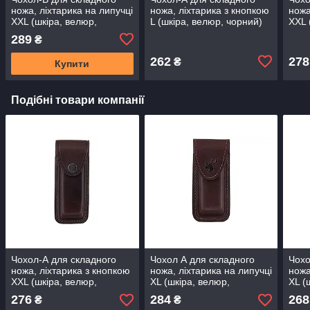
ножа, ліхтарика на липучці
ножа, ліхтарика з кнопкою
ножа
XXL (шкіра, велюр,
L (шкіра, велюр, чорний)
XXL 
чорний)
чорн
289
₴
262
278
₴
Купити
Подібні товари компанії
Чохол-А для складного
Чохол А для складного
Чохо
ножа, ліхтарика з кнопкою
ножа, ліхтарика на липучці
ножа
XXL (шкіра, велюр,
XL (шкіра, велюр,
XL (
коричневий)
коричневий)
кори
276
284
268
₴
₴