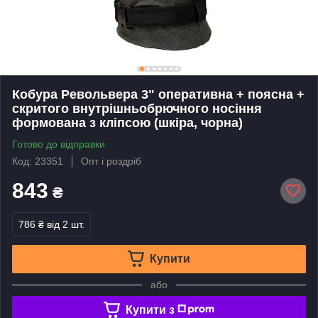
Кобура Револьвера 3" оперативна + поясна +
скритого внутрішньобрючного носіння
формована з кліпсою (шкіра, чорна)
Готово до відправки
Код: 23351
Опт і роздріб
843
₴
786 ₴
від 2 шт.
Купити
або
Купити з