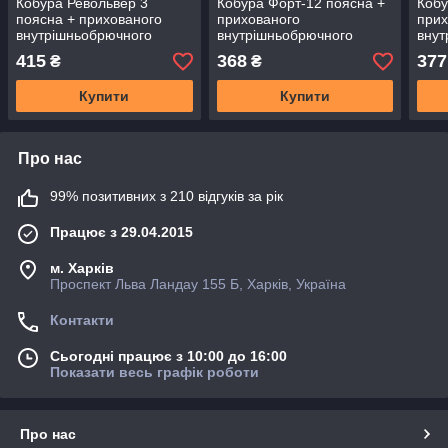
Кобура Револьвер 3
Кобура Форт-12 поясна +
Кобу
поясна + прихованого
прихованого
прих
внутрішньобрючного
внутрішньобрючного
внут
носіння не формована з
носіння формована з
носі
415
368
377
₴
₴
кліпсою (шкіра, чорна)
кліпсою (шкіра, чорна) SV
кліп
Купити
Купити
Про нас
99% позитивних з 210 відгуків за рік
Працює з 29.04.2015
м. Харків
Проспект Льва Ландау 155 Б, Харків, Україна
Контакти
Сьогодні працює з 10:00 до 16:00
Показати весь графік роботи
Про нас