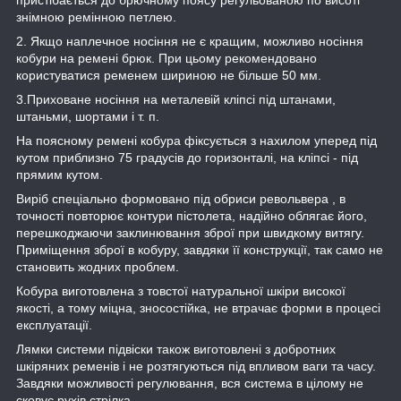
знімною ремінною петлею.
2. Якщо наплечное носіння не є кращим, можливо носіння
кобури на ремені брюк. При цьому рекомендовано
користуватися ременем шириною не більше 50 мм.
3.Приховане носіння на металевій кліпсі під штанами,
штаньми, шортами і т. п.
На поясному ремені кобура фіксується з нахилом уперед під
кутом приблизно 75 градусів до горизонталі, на кліпсі - під
прямим кутом.
Виріб спеціально формовано під обриси револьвера , в
точності повторює контури пістолета, надійно облягає його,
перешкоджаючи заклинювання зброї при швидкому витягу.
Приміщення зброї в кобуру, завдяки її конструкції, так само не
становить жодних проблем.
Кобура виготовлена з товстої натуральної шкіри високої
якості, а тому міцна, зносостійка, не втрачає форми в процесі
експлуатації.
Лямки системи підвіски також виготовлені з добротних
шкіряних ременів і не розтягуються під впливом ваги та часу.
Завдяки можливості регулювання, вся система в цілому не
сковує рухів стрілка.