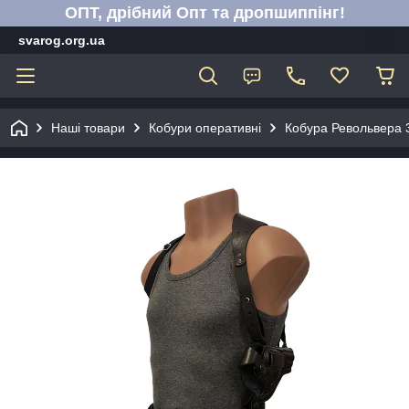
ОПТ, дрібний Опт та дропшиппінг!
svarog.org.ua
Наші товари
Кобури оперативні
Кобура Револьвера 3