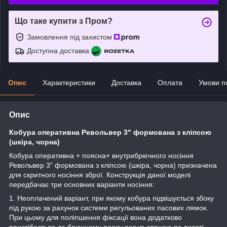
Що таке купити з Пром?
Замовлення під захистом
Доступна доставка
Опис
Характеристики
Доставка
Оплата
Умови п
Опис
Кобура оперативна Револьвер 3" формована з кліпсою
(шкіра, чорна)
Кобура оперативна + поясна+ внутрибрючного носіння
Револьвер 3" формована з кліпсою (шкіра, чорна) призначена
для скритного носіння зброї. Конструкція даної моделі
передбачає три основних варіанти носіння:
1. Неоплачений варіант, при якому кобура підвішується збоку
під рукою за рахунок системи регульованих пасових лямок.
При цьому для поліпшення фіксації вона додатково
пристібається до брючному поясу регульованою по висоті