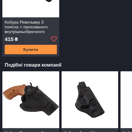
Кобура Револьвер 3
поясна + прихованого
внутрішньобрючного
носіння формована з
415
₴
кліпсою, шкіра, чорна
Купити
Подібні товари компанії