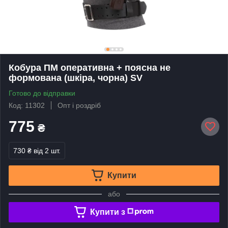
Кобура ПМ оперативна + поясна не
формована (шкіра, чорна) SV
Готово до відправки
Код: 11302
Опт і роздріб
775
₴
730 ₴
від 2 шт.
Купити
або
Купити з