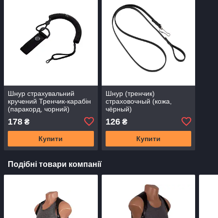
Шнур страхувальний
Шнур (тренчик)
кручений Тренчик-карабін
страховочный (кожа,
(паракорд, чорний)
чёрный)
178
126
₴
₴
Купити
Купити
Подібні товари компанії