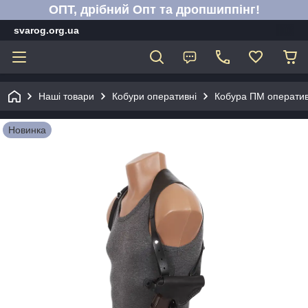
ОПТ, дрібний Опт та дропшиппінг!
svarog.org.ua
Наші товари
Кобури оперативні
Кобура ПМ оператив
Новинка