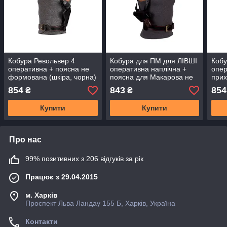
Кобура Револьвер 4
Кобура для ПМ для ЛІВШІ
Кобу
оперативна + поясна не
оперативна наплічна +
опер
формована (шкіра, чорна)
поясна для Макарова не
прих
формована (шкіряна)
внут
854
843
854
₴
₴
носі
скоб
Купити
Купити
Про нас
99% позитивних з 206 відгуків за рік
Працює з 29.04.2015
м. Харків
Проспект Льва Ландау 155 Б, Харків, Україна
Контакти