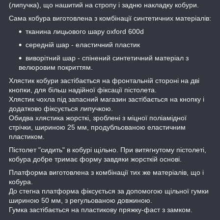
(липучка), що нашитий на стропу і задню накладку кобури.
Сама кобура виготовлена з комбінації синтетичних матеріалів:
тканина лицьового шару oxford 600d
середній шар - еластичний пластик
виворітний шар - спінений синтетичний матеріал з
велюровим покриттям.
Хлястик кобури застібається на фронтальній стороні на дві
кнопки, для більш надійної фіксації пістолета.
Хлястик чохла під запасний магазин застібається на кнопку і
додатково фіксується липучкою.
Обидва хлястика жорсткі, зроблені з міцної поліамідної
стрічки, шириною 25 мм, продубльованою еластичним
пластиком.
Пістолет "сидить" в кобурі щільно. При витягнутому пістолеті,
кобура добре тримає форму завдяки жорсткій основі.
Платформа виготовлена з комбінації тих же матеріалів, що і
кобура.
До стегна платформа фіксується за допомогою щільної гумки
шириною 50 мм, з регульованою довжиною.
Гумка застібається на пластикову пряжку-фаст з замком.