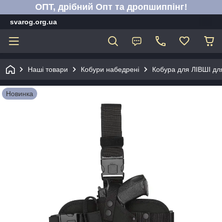
ОПТ, дрібний Опт та дропшиппінг!
svarog.org.ua
Наші товари
Кобури набедрені
Кобура для ЛІВШІ для
Новинка