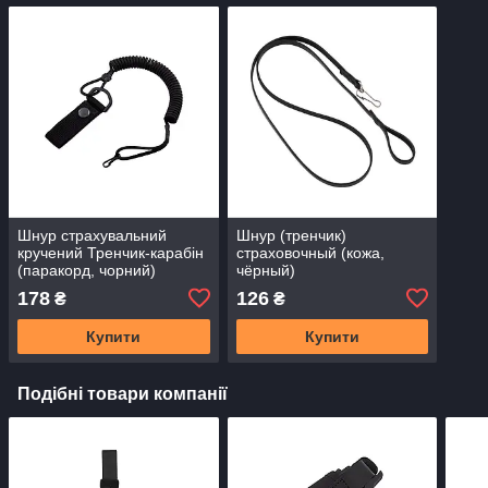
Шнур страхувальний
Шнур (тренчик)
кручений Тренчик-карабін
страховочный (кожа,
(паракорд, чорний)
чёрный)
178
126
₴
₴
Купити
Купити
Подібні товари компанії