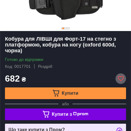
Кобура для ЛІВШІ для Форт-17 на стегно з
платформою, кобура на ногу (oxford 600d,
чорна)
Готово до відправки
Код: 0017701
Роздріб
682
₴
Купити
або
Купити з
Що таке купити з Пром?