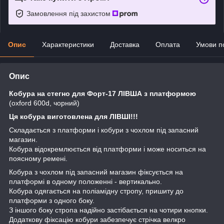
Замовлення під захистом
Опис
Характеристики
Доставка
Оплата
Умови п
Опис
Кобура на стегно для Форт-17 ЛІВША з платформою
(oxford 600d, чорний)
Ця кобура виготовлена для ЛІВШІ!!!
Складається з платформи і кобури з чохлом під запасний
магазин.
Кобура відокремлюється від платформи і може носиться на
поясному ремені.
Кобура з чохлом під запасний магазин фіксується на
платформі в одному положенні - вертикально.
Кобура одягається на поліамідну стропу, пришиту до
платформи з одного боку.
З іншого боку стропа надійно застібається на чотири кнопки.
Додаткову фіксацію кобури забезпечує стрічка велкро