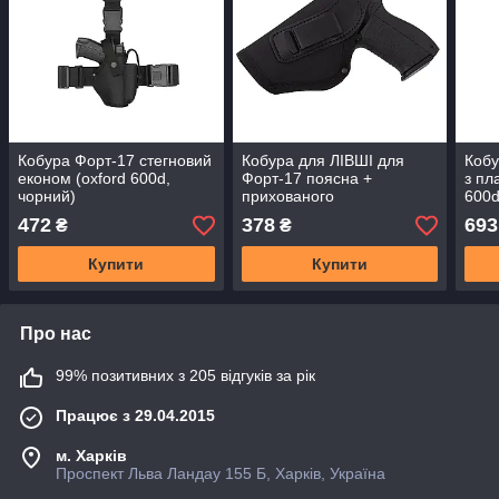
Кобура Форт-17 стегновий
Кобура для ЛІВШІ для
Кобу
економ (oxford 600d,
Форт-17 поясна +
з пл
чорний)
прихованого
600d
внутрішньобрючного
472
378
693
₴
₴
носіння на скобі (oxford
600d/ шкіра, чорна)
Купити
Купити
Про нас
99% позитивних з 205 відгуків за рік
Працює з 29.04.2015
м. Харків
Проспект Льва Ландау 155 Б, Харків, Україна