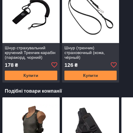
Шнур страхувальний
Шнур (тренчик)
кручений Тренчик-карабін
страховочный (кожа,
(паракорд, чорний)
чёрный)
178
126
₴
₴
Купити
Купити
Подібні товари компанії