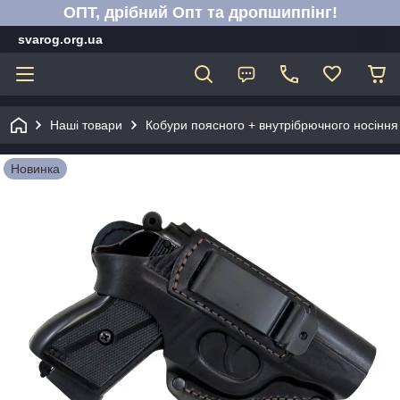
ОПТ, дрібний Опт та дропшиппінг!
svarog.org.ua
Наші товари
Кобури поясного + внутрібрючного носіння
Новинка