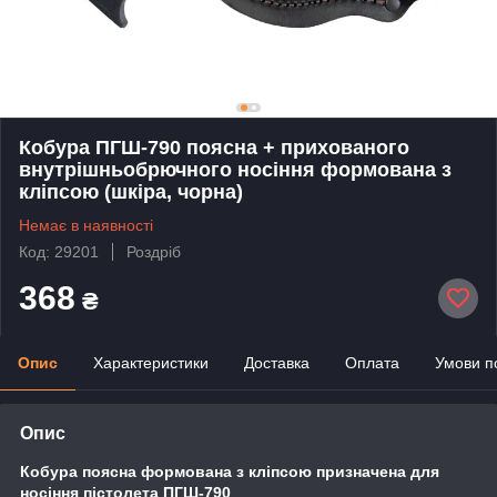
Кобура ПГШ-790 поясна + прихованого
внутрішньобрючного носіння формована з
кліпсою (шкіра, чорна)
Немає в наявності
Код: 29201
Роздріб
368
₴
Опис
Характеристики
Доставка
Оплата
Умови п
Опис
Кобура поясна формована з кліпсою призначена для
носіння пістолета ПГШ-790