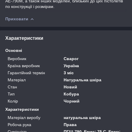
АЕ-790М, а також інших моделей, близьких до цих пістолетів
по конструкції і розмірам.
Приховати
Характеристики
Основні
Виробник
Сварог
Країна виробник
Україна
Гарантійний термін
3 міс
Матеріал
Натуральна шкіра
Стан
Новий
Тип
Кобура
Колір
Чорний
Характеристики
Матеріал виробу
натуральна шкіра
Робоча рука
Права
Сумісність
ПГШ-790, Ерма: 75 С, Ерма: