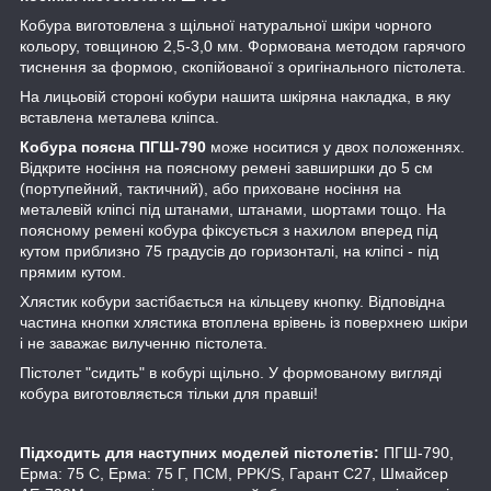
Кобура виготовлена з щільної натуральної шкіри чорного
кольору, товщиною 2,5-3,0 мм. Формована методом гарячого
тиснення за формою, скопійованої з оригінального пістолета.
На лицьовій стороні кобури нашита шкіряна накладка, в яку
вставлена металева кліпса.
Кобура поясна ПГШ-790
може носитися у двох положеннях.
Відкрите носіння на поясному ремені завширшки до 5 см
(портупейний, тактичний), або приховане носіння на
металевій кліпсі під штанами, штанами, шортами тощо. На
поясному ремені кобура фіксується з нахилом вперед під
кутом приблизно 75 градусів до горизонталі, на кліпсі - під
прямим кутом.
Хлястик кобури застібається на кільцеву кнопку. Відповідна
частина кнопки хлястика втоплена врівень із поверхнею шкіри
і не заважає вилученню пістолета.
Пістолет "сидить" в кобурі щільно. У формованому вигляді
кобура виготовляється тільки для правші!
Підходить для наступних моделей пістолетів:
ПГШ-790,
Ерма: 75 С, Ерма: 75 Г, ПСМ, PPK/S, Гарант С27, Шмайсер