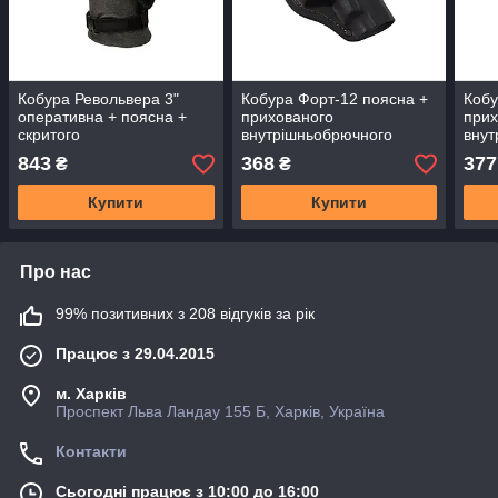
Кобура Револьвера 3"
Кобура Форт-12 поясна +
Кобу
оперативна + поясна +
прихованого
прих
скритого
внутрішньобрючного
внут
внутрішньобрючного
носіння формована з
носі
843
368
377
₴
₴
носіння формована з
кліпсою (шкіра, чорна) SV
кліп
кліпсою (шкіра, чорна)
Купити
Купити
Про нас
99% позитивних з 208 відгуків за рік
Працює з 29.04.2015
м. Харків
Проспект Льва Ландау 155 Б, Харків, Україна
Контакти
Сьогодні працює з 10:00 до 16:00