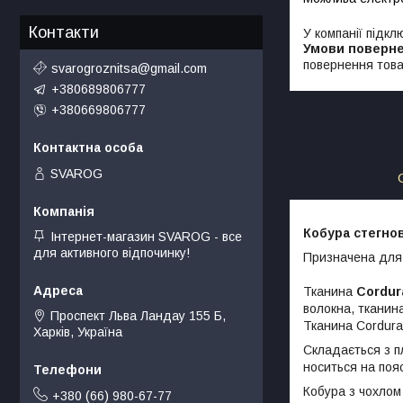
Контакти
У компанії підкл
повернення това
svarogroznitsa@gmail.com
+380689806777
+380669806777
SVAROG
Кобура стегнов
Інтернет-магазин SVAROG - все
для активного відпочинку!
Призначена для
Тканина
Cordur
волокна, тканин
Проспект Льва Ландау 155 Б,
Тканина Cordura
Харків, Україна
Складається з п
носиться на поя
Кобура з чохлом
+380 (66) 980-67-77