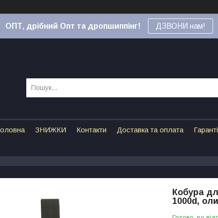
ОПТ, дрібний Опт та дропшиппінг!
ДЗВОНИ нам!
оловна
ЗНИЖКИ
Контакти
Доставка та оплата
Гарант
Кобура дл
1000d, ол
Готово до від