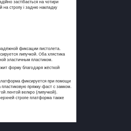
адійно застібається на чотири
ий на стропу і задню накладку
 надёжной фиксации пистолета.
сируется липучкой. Оба хлястика
ной эластичным пластиком.
ержит форму благодаря жёсткой
 платформа фиксируется при помощи
а пластиковую пряжку-фаст с замком.
й лентой велкро (липучкой).
 верхней стропе платформа также