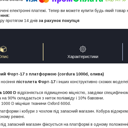
ючені електронні платежі. Тепер ви можете купити будь-який товар
ру протягом 14 днів
за рахунок покупця
Опис
Характеристики
ий Форт-17 з платформою (cordura 1000d, олива)
 носіння
пістолета Форт-17
і інших конструктивно схожих моделе
a 1000 D
відрізняється підвищеною міцністю, завдяки специфічном
а на
90% складається з ниток поліаміду і 10% бавовни.
 1000 D міцніше тканини Oxford 600d.
латформи і кобури з чохлом під запасний магазин. Кобура відокре
сному ремені.
 під запасний магазин фіксується на платформі в одному положенні