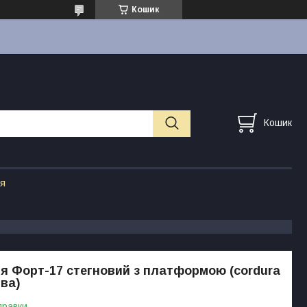
Кошик
Кошик
ія
я Форт-17 стегновий з платформою (cordura
ива)
правки