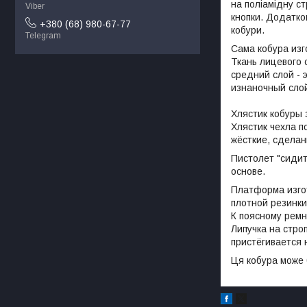
на поліамідну с
Viber
кнопки. Додатко
+380 (68) 980-67-77
кобури.
Telegram
Сама кобура изг
Ткань лицевого с
средний слой - 
изнаночный слой
Хлястик кобуры 
Хлястик чехла п
жёсткие, сделан
Пистолет "сидит
основе.
Платформа изгот
плотной резинки
К поясному ремн
Липучка на стро
пристёгивается 
Ця кобура може 