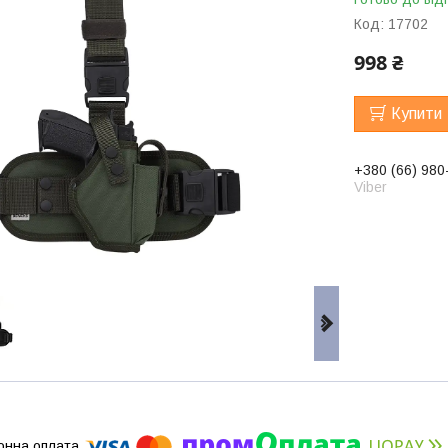
Код:
17702
998 ₴
Купити
+380 (66) 980
Viber