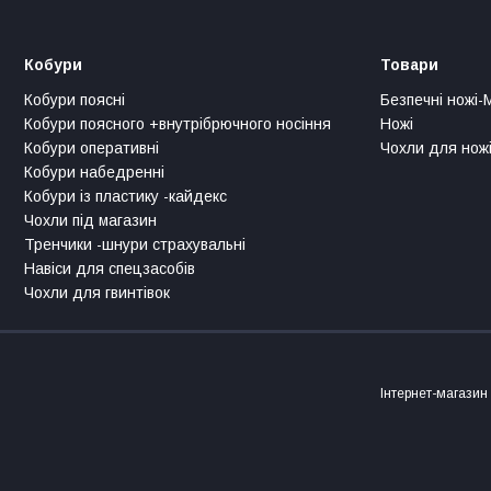
Кобури
Товари
Кобури поясні
Безпечні ножі-
Кобури поясного +внутрібрючного носіння
Ножі
Кобури оперативні
Чохли для ножі
Кобури набедренні
Кобури із пластику -кайдекс
Чохли під магазин
Тренчики -шнури страхувальні
Навіси для спецзасобів
Чохли для гвинтівок