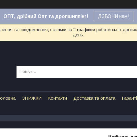
ОПТ, дрібний Опт та дропшиппінг!
ДЗВОНИ нам!
ення та повідомлення, оскільки за її графіком роботи сьогодні в
день.
оловна
ЗНИЖКИ
Контакти
Доставка та оплата
Гарант