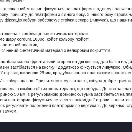
сному ремені.
 під запасний магазин фіксується на платформі в одному положенні
тропу, пришиту до платформи з одного боку. З іншого боку стропа н
ву фіксацію кобури забезпечує стрічка велкро (липучка), що нашит
товлена з комбінації синтетичних матеріалів.
го шару cordura 1000d, койот кольору "койот",
еластичний пластик,
- спінений синтетичний матеріал з велюровим покриттям.
астібається на фронтальній стороні на дві кнопки, для більш надій
азин застібається на кнопку і додатково фіксується липучкою. Обид
ної стрічки, шириною 25 мм, продубльованою еластичним пластиком
" в кобурі щільно. При витягнутому пістолеті, кобура добре тримає
овлена з комбінації тих же матеріалів, що і кобура. До стегна пл
ириною 50 мм, з регульованою довжиною. Гумка застібається на пл
еня платформа фіксується петлею з поліамідної стропи з нашитою 
ляє регулювати положення платформи по вертикалі. До верхньої ст
з замком.