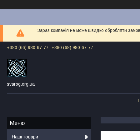
Зараз компанія не може швидко обробляти замовл
+380 (66) 980-67-77
+380 (68) 980-67-77
svarog.org.ua
Г
Наші товари