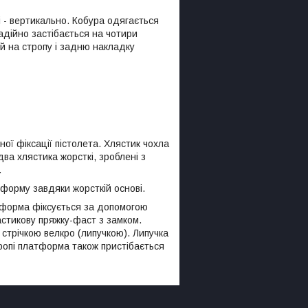
 - вертикально. Кобура одягається
адійно застібається на чотири
ий на стропу і задню накладку
ної фіксації пістолета. Хлястик чохла
ва хлястика жорсткі, зроблені з
.
 форму завдяки жорсткій основі.
атформа фіксується за допомогою
астикову пряжку-фаст з замком.
стрічкою велкро (липучкою). Липучка
ропі платформа також пристібається