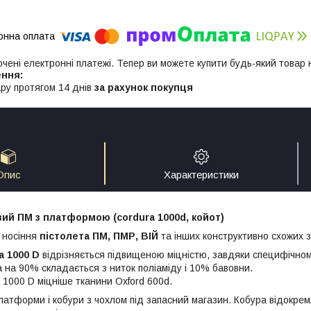
ючені електронні платежі. Тепер ви можете купити будь-який товар
ру протягом 14 днів
за рахунок покупця
Опис
Характеристики
ий ПМ з платформою (cordura 1000d, койот)
 носіння
пістолета ПМ, ПМР, ВІЙ
та інших конструктивно схожих з
a 1000 D
відрізняється підвищеною міцністю, завдяки специфічном
а на
90% складається з ниток поліаміду і 10% бавовни.
 1000 D міцніше тканини Oxford 600d.
латформи і кобури з чохлом під запасний магазин. Кобура відокре