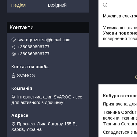
Неділя
Вихідний
Контакти
У компанії підкл
повернення това
svarogroznitsa@gmail.com
+380689806777
+380669806777
SVAROG
Кобура стегнов
Інтернет-магазин SVAROG - все
для активного відпочинку!
Призначена для
Тканина
Cordur
волокна, тканин
Тканина Cordura
Проспект Льва Ландау 155 Б,
Харків, Україна
Складається з п