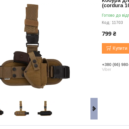
Кобура д
(cordura 1
Готово до від
Код:
11703
799 ₴
Купити
+380 (66) 980
Viber