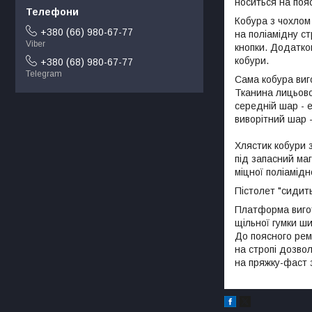
носиться на поя
Кобура з чохлом
+380 (66) 980-67-77
на поліамідну с
Viber
кнопки. Додатко
кобури.
+380 (68) 980-67-77
Telegram
Сама кобура виго
Тканина лицьово
середній шар - 
виворітний шар 
Хлястик кобури з
під запасний маг
міцної поліамід
Пістолет "сидить
Платформа вигот
щільної гумки ш
До поясного рем
на стропі дозво
на пряжку-фаст 