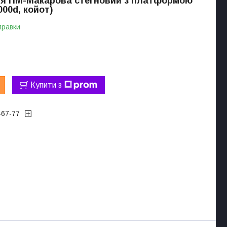
ля ПМ-Макарова стегновий з платформою
000d, койот)
правки
Купити з
-67-77