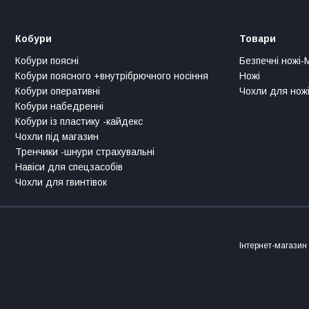
Кобури
Товари
Кобури поясні
Безпечні ножі-
Кобури поясного +внутрібрючного носіння
Ножі
Кобури оперативні
Чохли для ножі
Кобури набедренні
Кобури із пластику -кайдекс
Чохли під магазин
Тренчики -шнури страхувальні
Навіси для спецзасобів
Чохли для гвинтівок