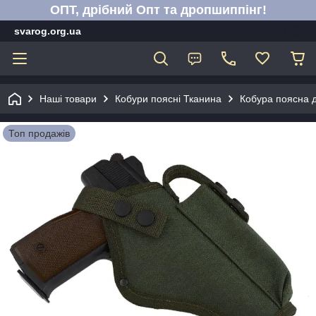
ОПТ, дрібний Опт та дропшиппінг!
svarog.org.ua
Наші товари
Кобури поясні Тканина
Кобура поясна д
Топ продажів