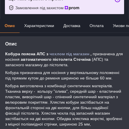
Замовлення під захистом
Опис
Характеристики
Доставка
Оплата
Умови п
Опис
Кобура поясна АПС з
чохлом під магазин
,
призначена для
носіння
автоматичного пістолета Стєчкіна
(АПС) та
запасного магазину до пістолета.
Кобура призначена для носіння у вертикальному положенні
під прямим кутом до ременя шириною не більше 60 мм.
Кобура виготовлена з комбінації синтетичних матеріалів.
Тканина верху - кольору "олива", середній шар - еластичний
пластик, виворітний шар - спінений синтетичний матеріал з
велюровим покриттям. Хлястик кобури застібається на
фронтальній стороні на дві кнопки, для більш надійної
фіксації пістолета. Хлястик чохла під запасний магазин
застібається на дві кнопки. Обидва хлястика жорсткі, зроблені
з міцної поліамідної стрічки, шириною 25 мм,