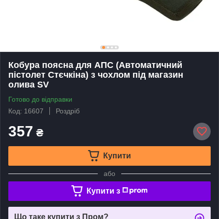
Кобура поясна для АПС (Автоматичний
пістолет Стєчкіна) з чохлом під магазин
олива SV
Готово до відправки
Код: 16607
Роздріб
357
₴
Купити
або
Купити з
Що таке купити з Пром?