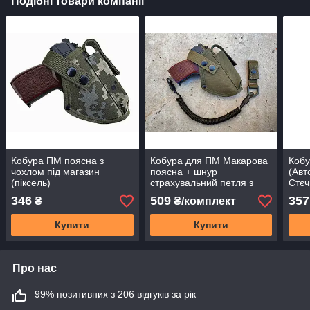
Подібні товари компанії
Кобура ПМ поясна з
Кобура для ПМ Макарова
Кобу
чохлом під магазин
поясна + шнур
(Авт
(піксель)
страхувальний петля з
Стєч
чохлом сумка під магазин
маг
346
509
357
₴
₴/комплект
Oxford Олива SV
пікс
Купити
Купити
Про нас
99% позитивних з 206 відгуків за рік