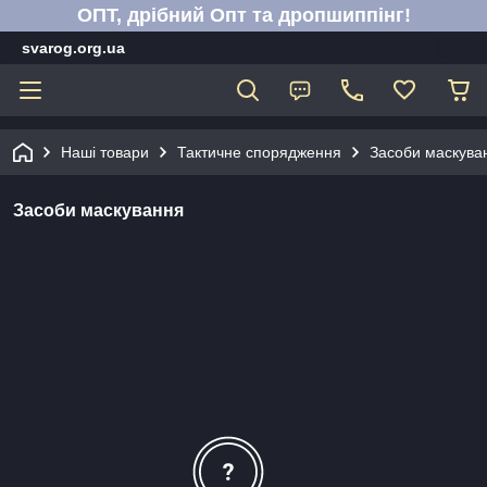
ОПТ, дрібний Опт та дропшиппінг!
svarog.org.ua
Наші товари
Тактичне спорядження
Засоби маскува
Засоби маскування