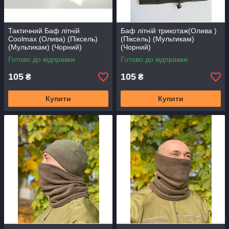
Тактичний Баф літній
Баф літній трикотаж(Олива )
Coolmax (Олива) (Піксель)
(Піксель) (Мультикам)
(Мультикам) (Чорний)
(Чорний)
Готово до відправки
Готово до відправки
105
105
₴
₴
Купити
Купити