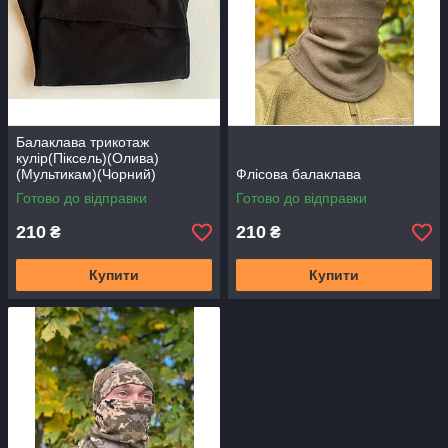
Балаклава трикотаж
кулір(Піксель)(Олива)
(Мультикам)(Чорний)
Флісова балаклава
Готово до відправки
Готово до відправки
210
210
₴
₴
Купити
Купити