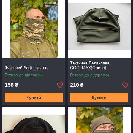
Тактична Балаклава
Флісовий баф піксель
COOLMAX(Олива)
Готово до відправки
Готово до відправки
158
210
₴
₴
Купити
Купити