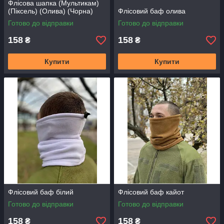
Флісова шапка (Мультикам)
(Піксель) (Олива) (Чорна)
Флісовий баф олива
Готово до відправки
Готово до відправки
158
158
₴
₴
Купити
Купити
Флісовий баф білий
Флісовий баф кайот
Готово до відправки
Готово до відправки
158
158
₴
₴