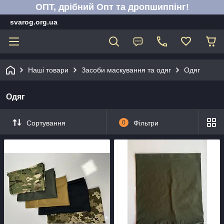
ОПТ, дрібний Опт та дропшиппінг!
svarog.org.ua
Наші товари
Засоби маскування та одяг
Одяг
Одяг
Сортування
0
Фільтри